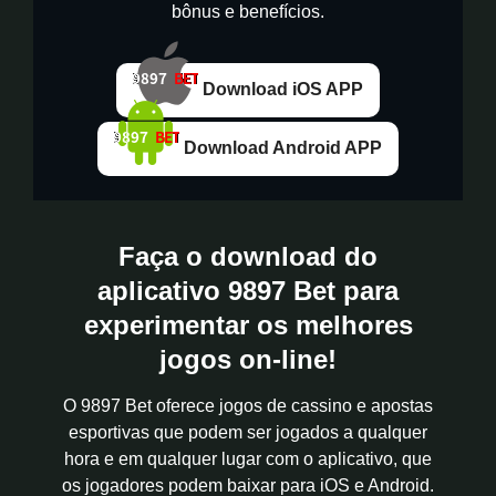
bônus e benefícios.
Download iOS APP
Download Android APP
Faça o download do
aplicativo 9897 Bet para
experimentar os melhores
jogos on-line!
O 9897 Bet oferece jogos de cassino e apostas
esportivas que podem ser jogados a qualquer
hora e em qualquer lugar com o aplicativo, que
os jogadores podem baixar para iOS e Android.