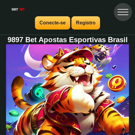
Conecte-se
Registro
9897 Bet Apostas Esportivas Brasil