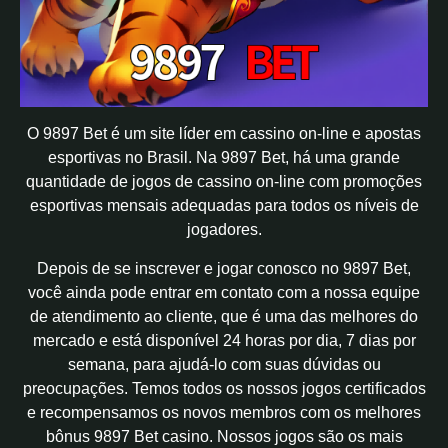
O 9897 Bet é um site líder em cassino on-line e apostas
esportivas no Brasil. Na 9897 Bet, há uma grande
quantidade de jogos de cassino on-line com promoções
esportivas mensais adequadas para todos os níveis de
jogadores.
Depois de se inscrever e jogar conosco no 9897 Bet,
você ainda pode entrar em contato com a nossa equipe
de atendimento ao cliente, que é uma das melhores do
mercado e está disponível 24 horas por dia, 7 dias por
semana, para ajudá-lo com suas dúvidas ou
preocupações. Temos todos os nossos jogos certificados
e recompensamos os novos membros com os melhores
bônus 9897 Bet casino. Nossos jogos são os mais