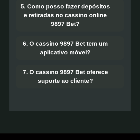
5. Como posso fazer depósitos
e retiradas no cassino online
9897 Bet?
6. O cassino 9897 Bet tem um
aplicativo móvel?
7. O cassino 9897 Bet oferece
suporte ao cliente?