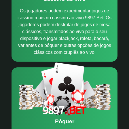
Os jogadores podem experimentar jogos de
cassino reais no cassino ao vivo 9897 Bet. Os
jogadores podem desfrutar de jogos de mesa
clássicos, transmitidos ao vivo para o seu
dispositivo e jogar blackjack, roleta, bacará,
variantes de pôquer e outras opções de jogos
clássicos com crupiês ao vivo.
Pôquer