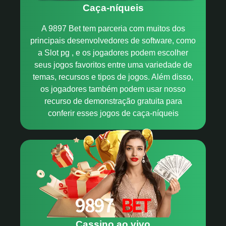
Caça-níqueis
A 9897 Bet tem parceria com muitos dos
principais desenvolvedores de software, como
a Slot pg , e os jogadores podem escolher
seus jogos favoritos entre uma variedade de
temas, recursos e tipos de jogos. Além disso,
os jogadores também podem usar nosso
recurso de demonstração gratuita para
conferir esses jogos de caça-níqueis
Cassino ao vivo