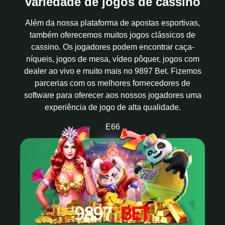
variedade de jogos de cassino
Além da nossa plataforma de apostas esportivas,
também oferecemos muitos jogos clássicos de
cassino. Os jogadores podem encontrar caça-
níqueis, jogos de mesa, vídeo pôquer, jogos com
dealer ao vivo e muito mais no 9897 Bet. Fizemos
parcerias com os melhores fornecedores de
software para oferecer aos nossos jogadores uma
experiência de jogo de alta qualidade.
E66