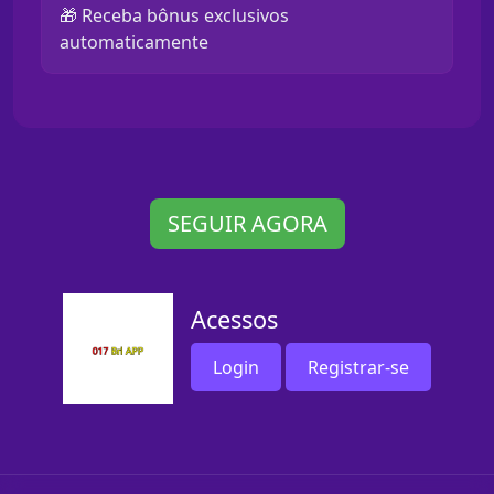
🎁 Receba bônus exclusivos
automaticamente
SEGUIR AGORA
Acessos
Login
Registrar-se