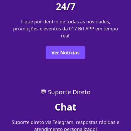
24/7
Fique por dentro de todas as novidades,
promoções e eventos da 017 Brl APP em tempo
real!
Ver Notícias
💬 Suporte Direto
Chat
Suporte direto via Telegram, respostas rápidas e
atendimento personalizado!