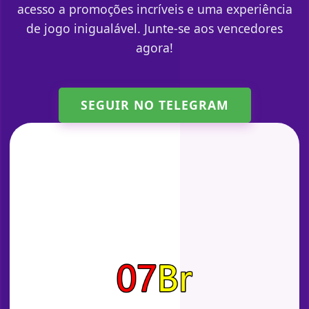
acesso a promoções incríveis e uma experiência
de jogo inigualável. Junte-se aos vencedores
agora!
SEGUIR NO TELEGRAM