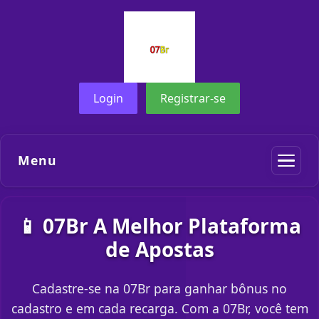
Login
Registrar-se
Menu
📱 07Br A Melhor Plataforma
de Apostas
Cadastre-se na 07Br para ganhar bônus no
cadastro e em cada recarga. Com a 07Br, você tem