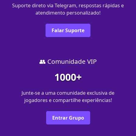
Suporte direto via Telegram, respostas rápidas e
atendimento personalizado!
Falar Suporte
👥 Comunidade VIP
1000+
Junte-se a uma comunidade exclusiva de
jogadores e compartilhe experiências!
Entrar Grupo