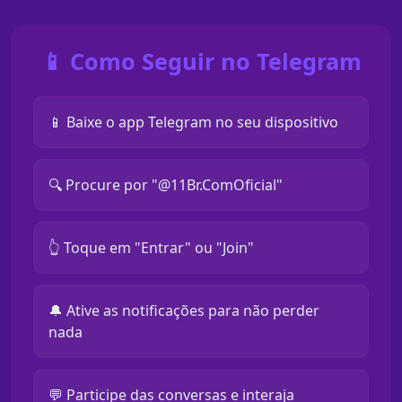
📱 Como Seguir no Telegram
📱 Baixe o app Telegram no seu dispositivo
🔍 Procure por "@11Br.ComOficial"
👆 Toque em "Entrar" ou "Join"
🔔 Ative as notificações para não perder
nada
💬 Participe das conversas e interaja