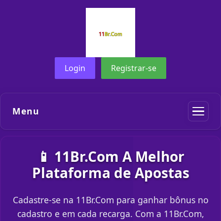
Login
Registrar-se
Menu
📱 11Br.Com A Melhor
Plataforma de Apostas
Cadastre-se na 11Br.Com para ganhar bônus no
cadastro e em cada recarga. Com a 11Br.Com,