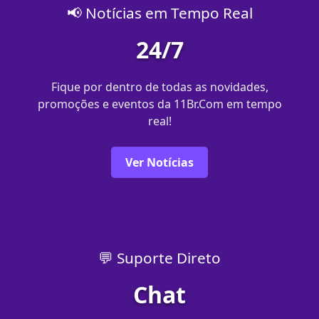
📢 Notícias em Tempo Real
24/7
Fique por dentro de todas as novidades,
promoções e eventos da 11Br.Com em tempo
real!
Ver Notícias
💬 Suporte Direto
Chat