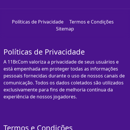
Políticas de Privacidade
Termos e Condições
Sitemap
Políticas de Privacidade
A 11Br.Com valoriza a privacidade de seus usuários e
está empenhada em proteger todas as informações
pessoais fornecidas durante o uso de nossos canais de
comunicação. Todos os dados coletados são utilizados
exclusivamente para fins de melhoria contínua da
experiência de nossos jogadores.
Termos e Condições