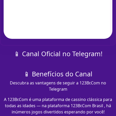
📱 Canal Oficial no Telegram!
📱 Benefícios do Canal
Descubra as vantagens de seguir a 123Br.Com no
Telegram
A 123Br.Com é uma plataforma de cassino clássica para
todas as idades — na plataforma 123Br.Com Brasil , há
inúmeros jogos divertidos esperando por você!