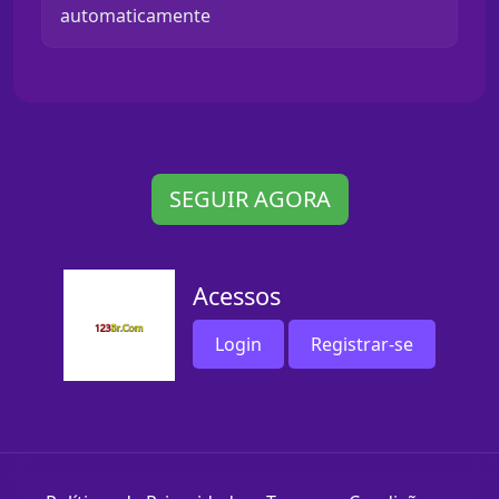
automaticamente
SEGUIR AGORA
Acessos
Login
Registrar-se