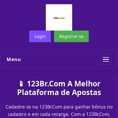
Login
Registrar-se
Menu
📱 123Br.Com A Melhor
Plataforma de Apostas
Cadastre-se na 123Br.Com para ganhar bônus no
cadastro e em cada recarga. Com a 123Br.Com,