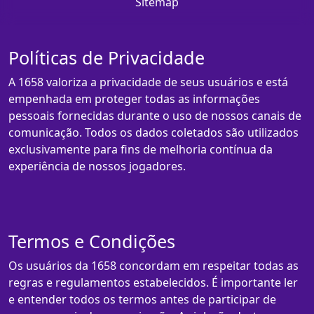
Sitemap
Políticas de Privacidade
A 1658 valoriza a privacidade de seus usuários e está
empenhada em proteger todas as informações
pessoais fornecidas durante o uso de nossos canais de
comunicação. Todos os dados coletados são utilizados
exclusivamente para fins de melhoria contínua da
experiência de nossos jogadores.
Termos e Condições
Os usuários da 1658 concordam em respeitar todas as
regras e regulamentos estabelecidos. É importante ler
e entender todos os termos antes de participar de