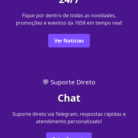
Fique por dentro de todas as novidades,
promoções e eventos da 1658 em tempo real!
Ver Notícias
💬 Suporte Direto
Chat
Suporte direto via Telegram, respostas rápidas e
atendimento personalizado!