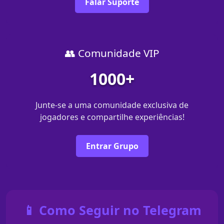
Falar Suporte
👥 Comunidade VIP
1000+
Junte-se a uma comunidade exclusiva de
jogadores e compartilhe experiências!
Entrar Grupo
📱 Como Seguir no Telegram