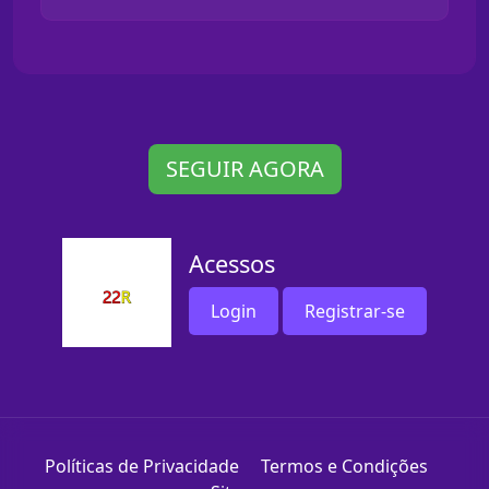
SEGUIR AGORA
Acessos
Login
Registrar-se
Políticas de Privacidade
Termos e Condições