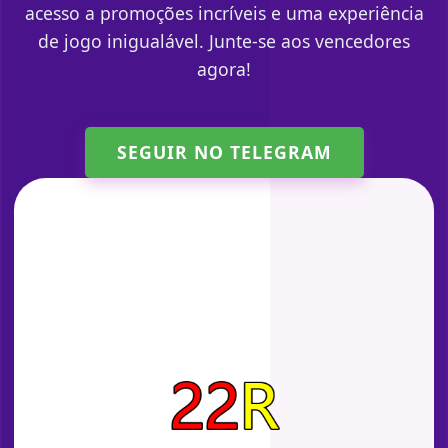
acesso a promoções incríveis e uma experiência
de jogo inigualável. Junte-se aos vencedores
agora!
SEGUIR NO TELEGRAM