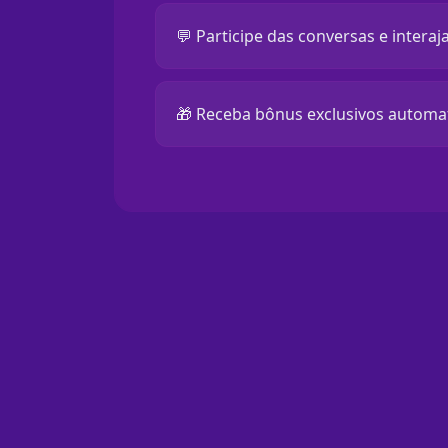
💬 Participe das conversas e interaj
🎁 Receba bônus exclusivos autom