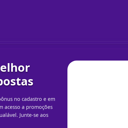
elhor
postas
bônus no cadastro e em
em acesso a promoções
ualável. Junte-se aos