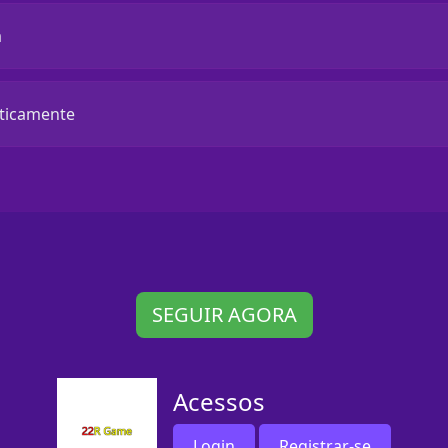
a
aticamente
SEGUIR AGORA
Acessos
Login
Registrar-se