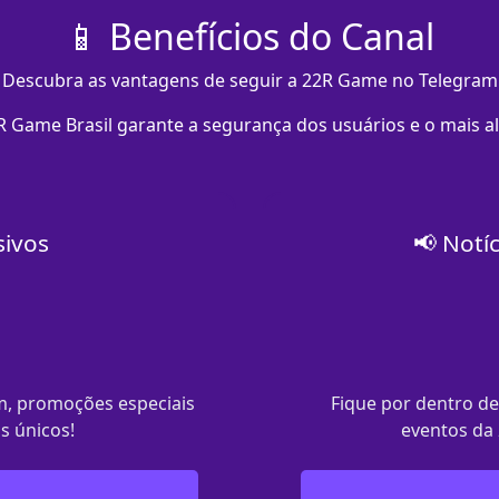
📱 Benefícios do Canal
Descubra as vantagens de seguir a 22R Game no Telegram
2R Game Brasil garante a segurança dos usuários e o mais a
sivos
📢 Notí
m, promoções especiais
Fique por dentro d
s únicos!
eventos da