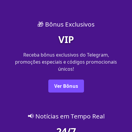
🎁 Bônus Exclusivos
VIP
Receba bônus exclusivos do Telegram,
promoções especiais e códigos promocionais
únicos!
Ver Bônus
📢 Notícias em Tempo Real
24/7