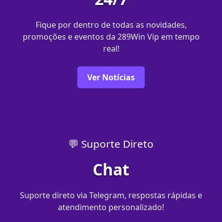
Fique por dentro de todas as novidades,
promoções e eventos da 289Win Vip em tempo
real!
Ver Notícias
💬 Suporte Direto
Chat
Suporte direto via Telegram, respostas rápidas e
atendimento personalizado!