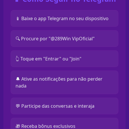
📱 Baixe o app Telegram no seu dispositivo
🔍 Procure por "@289Win VipOficial"
👆 Toque em "Entrar" ou "Join"
🔔 Ative as notificações para não perder
nada
💬 Participe das conversas e interaja
🎁 Receba bônus exclusivos