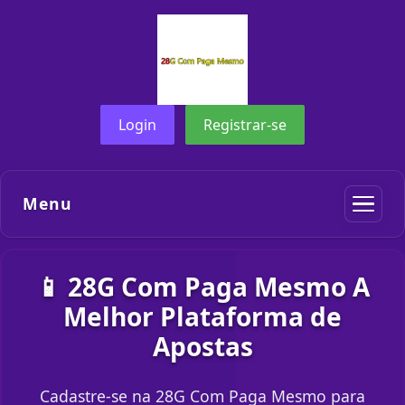
Login
Registrar-se
Menu
📱 28G Com Paga Mesmo A
Melhor Plataforma de
Apostas
Cadastre-se na 28G Com Paga Mesmo para