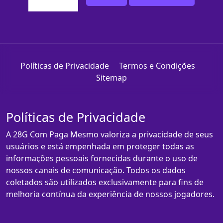
Políticas de Privacidade
Termos e Condições
Sitemap
Políticas de Privacidade
A 28G Com Paga Mesmo valoriza a privacidade de seus
usuários e está empenhada em proteger todas as
informações pessoais fornecidas durante o uso de
nossos canais de comunicação. Todos os dados
coletados são utilizados exclusivamente para fins de
melhoria contínua da experiência de nossos jogadores.