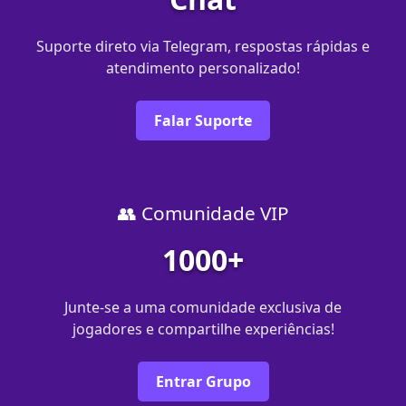
Suporte direto via Telegram, respostas rápidas e
atendimento personalizado!
Falar Suporte
👥 Comunidade VIP
1000+
Junte-se a uma comunidade exclusiva de
jogadores e compartilhe experiências!
Entrar Grupo