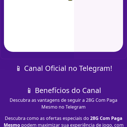
📱 Canal Oficial no Telegram!
📱 Benefícios do Canal
Descubra as vantagens de seguir a 28G Com Paga
Mesmo no Telegram
Descubra como as ofertas especiais do
28G Com Paga
Mesmo
podem maximizar sua experiência de jogo, com