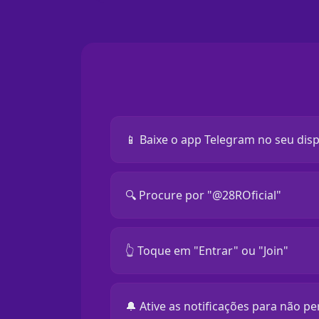
📱 Baixe o app Telegram no seu disp
🔍 Procure por "@28ROficial"
👆 Toque em "Entrar" ou "Join"
🔔 Ative as notificações para não p