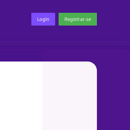
Login
Registrar-se