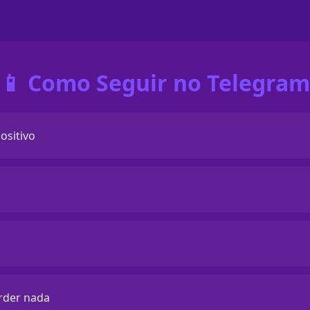
📱 Como Seguir no Telegram
ositivo
erder nada