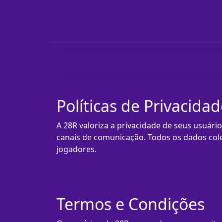
Políticas de Privacida
A 28R valoriza a privacidade de seus usuár
canais de comunicação. Todos os dados cole
jogadores.
Termos e Condições