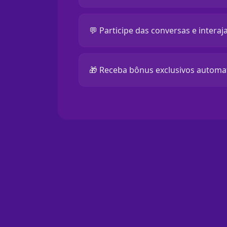
💬 Participe das conversas e interaj
🎁 Receba bônus exclusivos autom