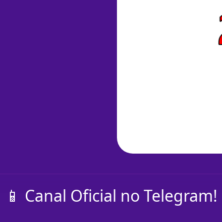
📱 Canal Oficial no Telegram!