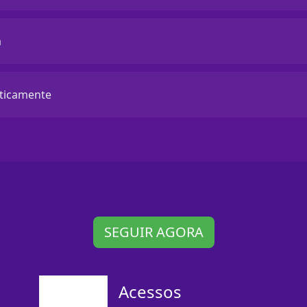
a
aticamente
SEGUIR AGORA
Acessos