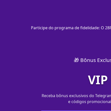
Participe do programa de fidelidade: O 2
🎁 Bônus Exclu
VIP
Receba bônus exclusivos do Telegra
e códigos promocionai