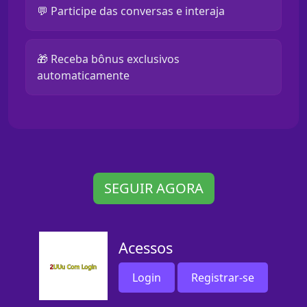
💬 Participe das conversas e interaja
🎁 Receba bônus exclusivos
automaticamente
SEGUIR AGORA
Acessos
Login
Registrar-se