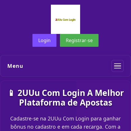
Login
Registrar-se
Menu
📱 2UUu Com Login A Melhor
Plataforma de Apostas
Cadastre-se na 2UUu Com Login para ganhar
bônus no cadastro e em cada recarga. Com a