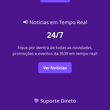
📢 Notícias em Tempo Real
24/7
Fique por dentro de todas as novidades,
promoções e eventos da 3539 em tempo real!
Ver Notícias
💬 Suporte Direto