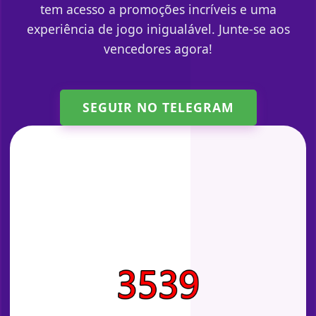
tem acesso a promoções incríveis e uma
experiência de jogo inigualável. Junte-se aos
vencedores agora!
SEGUIR NO TELEGRAM