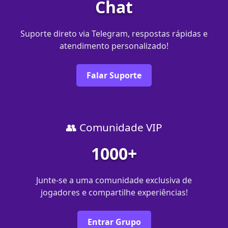
Chat
Suporte direto via Telegram, respostas rápidas e
atendimento personalizado!
Falar Suporte
👥 Comunidade VIP
1000+
Junte-se a uma comunidade exclusiva de
jogadores e compartilhe experiências!
Entrar Grupo