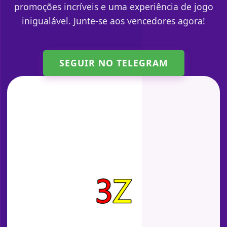
promoções incríveis e uma experiência de jogo
inigualável. Junte-se aos vencedores agora!
SEGUIR NO TELEGRAM