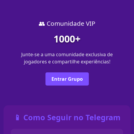
👥 Comunidade VIP
1000+
Junte-se a uma comunidade exclusiva de
jogadores e compartilhe experiências!
Entrar Grupo
📱 Como Seguir no Telegram