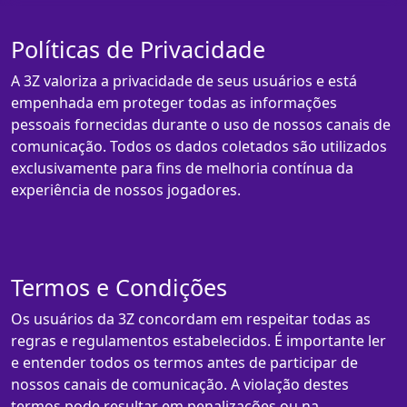
Políticas de Privacidade
A 3Z valoriza a privacidade de seus usuários e está
empenhada em proteger todas as informações
pessoais fornecidas durante o uso de nossos canais de
comunicação. Todos os dados coletados são utilizados
exclusivamente para fins de melhoria contínua da
experiência de nossos jogadores.
Termos e Condições
Os usuários da 3Z concordam em respeitar todas as
regras e regulamentos estabelecidos. É importante ler
e entender todos os termos antes de participar de
nossos canais de comunicação. A violação destes
termos pode resultar em penalizações ou na