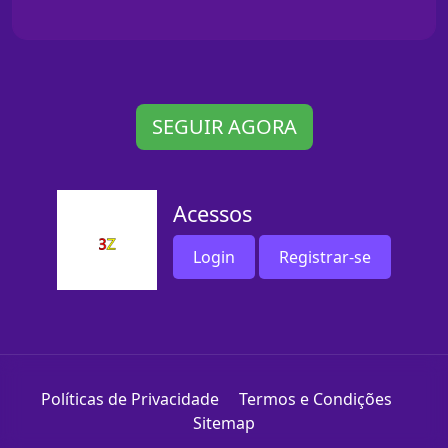
SEGUIR AGORA
Acessos
Login
Registrar-se
Políticas de Privacidade
Termos e Condições
Sitemap