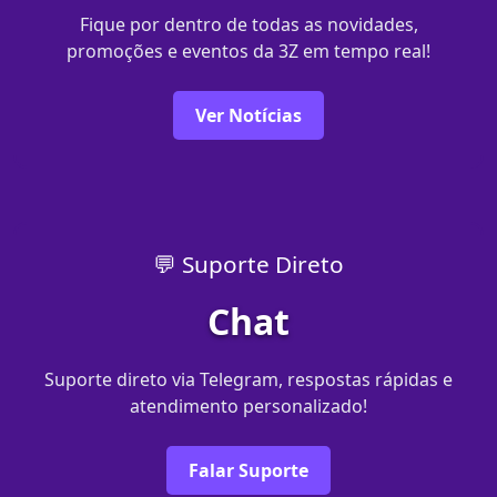
Fique por dentro de todas as novidades,
promoções e eventos da 3Z em tempo real!
Ver Notícias
💬 Suporte Direto
Chat
Suporte direto via Telegram, respostas rápidas e
atendimento personalizado!
Falar Suporte