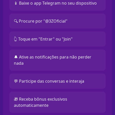
📱 Baixe o app Telegram no seu dispositivo
🔍 Procure por "@3ZOficial"
👆 Toque em "Entrar" ou "Join"
🔔 Ative as notificações para não perder
nada
💬 Participe das conversas e interaja
🎁 Receba bônus exclusivos
automaticamente