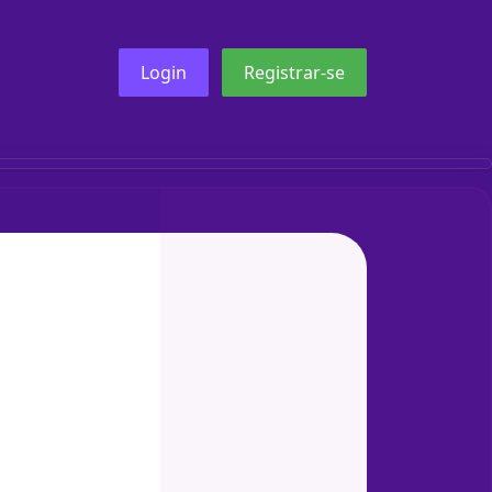
Login
Registrar-se