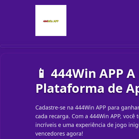
📱 444Win APP A
Plataforma de A
Cadastre-se na 444Win APP para ganha
cada recarga. Com a 444Win APP, você 
incríveis e uma experiência de jogo inig
vencedores agora!