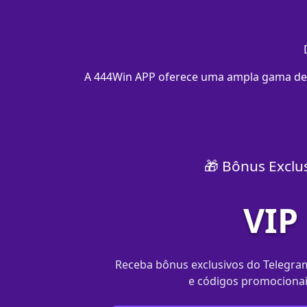
A 444Win APP oferece uma ampla gama de jo
🎁 Bônus Exclu
VIP
Receba bônus exclusivos do Telegra
e códigos promocionai