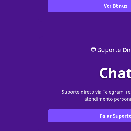
Ver Bônus
💬 Suporte Di
Cha
Suporte direto via Telegram, r
atendimento persona
Falar Suport