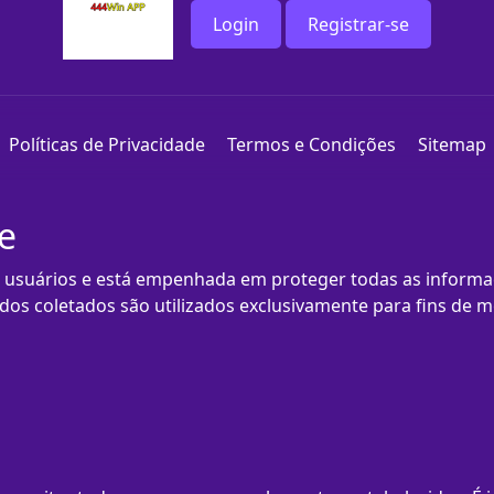
Login
Registrar-se
Políticas de Privacidade
Termos e Condições
Sitemap
de
s usuários e está empenhada em proteger todas as informa
os coletados são utilizados exclusivamente para fins de m