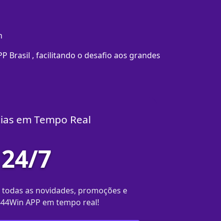
m
Brasil , facilitando o desafio aos grandes
cias em Tempo Real
24/7
e todas as novidades, promoções e
444Win APP em tempo real!