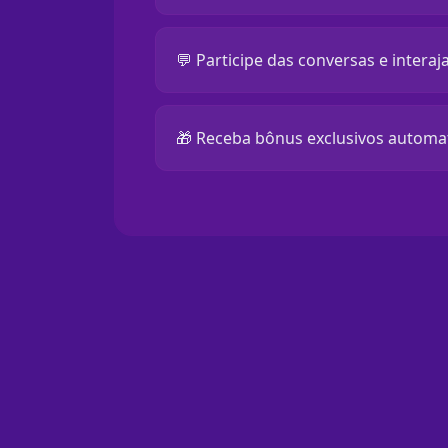
💬 Participe das conversas e interaj
🎁 Receba bônus exclusivos autom