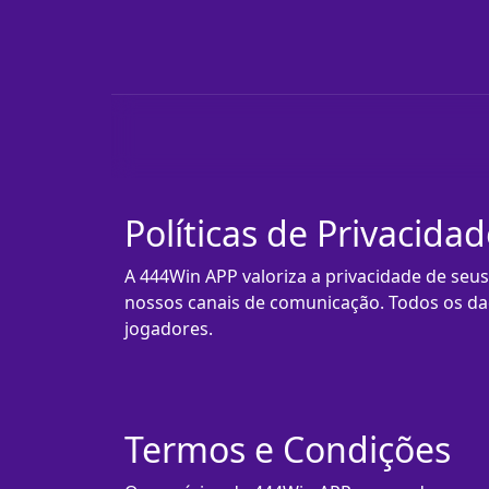
Políticas de Privacida
A 444Win APP valoriza a privacidade de seu
nossos canais de comunicação. Todos os dad
jogadores.
Termos e Condições