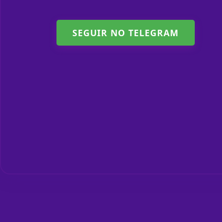
SEGUIR NO TELEGRAM