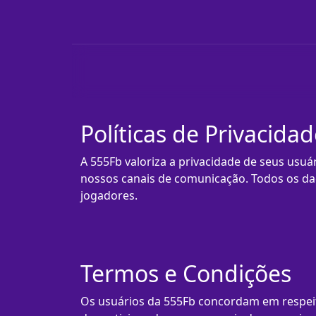
Políticas de Privacida
A 555Fb valoriza a privacidade de seus usu
nossos canais de comunicação. Todos os dad
jogadores.
Termos e Condições
Os usuários da 555Fb concordam em respeita