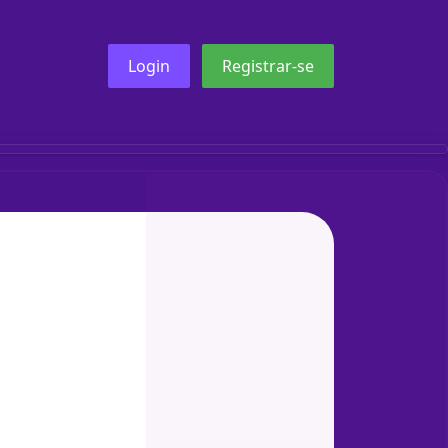
Login
Registrar-se