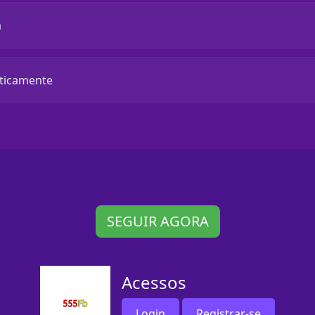
a
aticamente
SEGUIR AGORA
Acessos
Login
Registrar-se