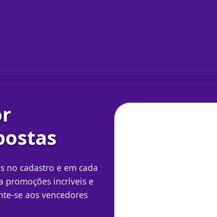
or
postas
s no cadastro e em cada
a promoções incríveis e
unte-se aos vencedores