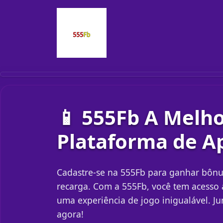
📱 555Fb A Melh
Plataforma de A
Cadastre-se na 555Fb para ganhar bônu
recarga. Com a 555Fb, você tem acesso 
uma experiência de jogo inigualável. J
agora!