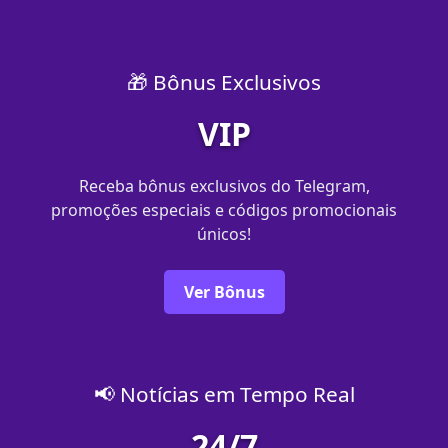
🎁 Bônus Exclusivos
VIP
Receba bônus exclusivos do Telegram,
promoções especiais e códigos promocionais
únicos!
Ver Bônus
📢 Notícias em Tempo Real
24/7