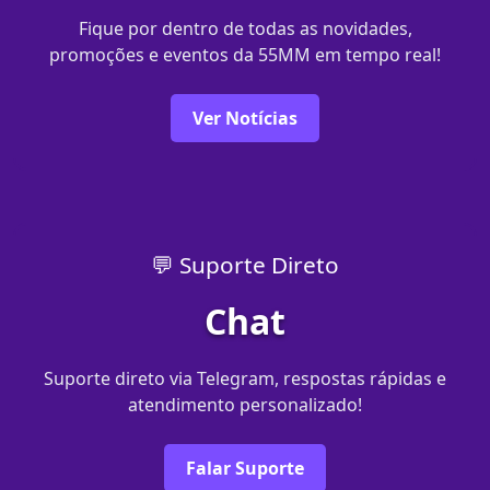
Fique por dentro de todas as novidades,
promoções e eventos da 55MM em tempo real!
Ver Notícias
💬 Suporte Direto
Chat
Suporte direto via Telegram, respostas rápidas e
atendimento personalizado!
Falar Suporte