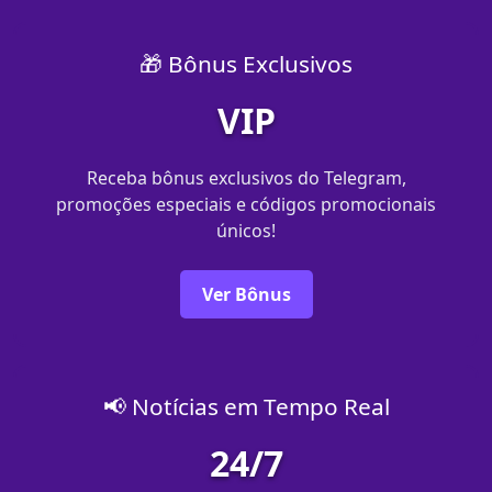
🎁 Bônus Exclusivos
VIP
Receba bônus exclusivos do Telegram,
promoções especiais e códigos promocionais
únicos!
Ver Bônus
📢 Notícias em Tempo Real
24/7