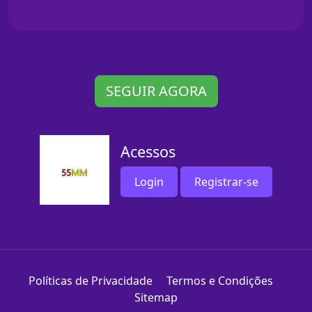
SEGUIR AGORA
Acessos
Login
Registrar-se
Políticas de Privacidade
Termos e Condições
Sitemap