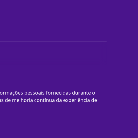
formações pessoais fornecidas durante o
ns de melhoria contínua da experiência de