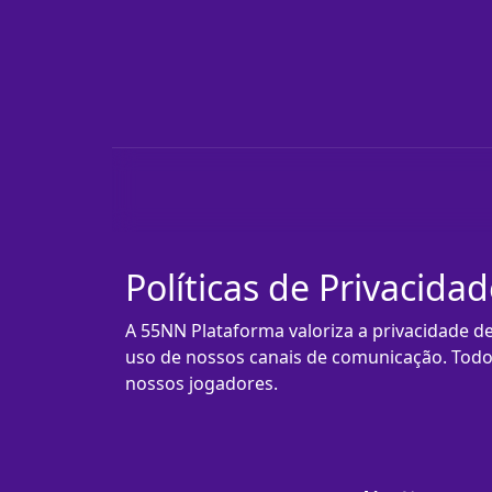
Políticas de Privacida
A 55NN Plataforma valoriza a privacidade 
uso de nossos canais de comunicação. Todos
nossos jogadores.