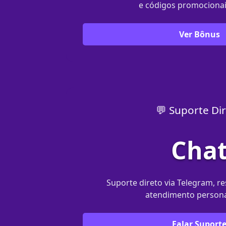
e códigos promocionai
Ver Bônus
💬 Suporte Di
Cha
Suporte direto via Telegram, r
atendimento persona
Falar Suport