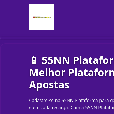
📱 55NN Platafo
Melhor Platafor
Apostas
Cadastre-se na 55NN Plataforma para g
e em cada recarga. Com a 55NN Platafo