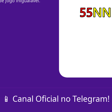
e jogo inigualável.
📱 Canal Oficial no Telegram!