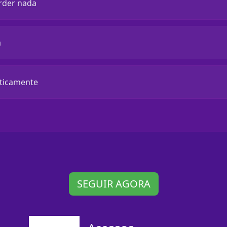
erder nada
a
aticamente
SEGUIR AGORA