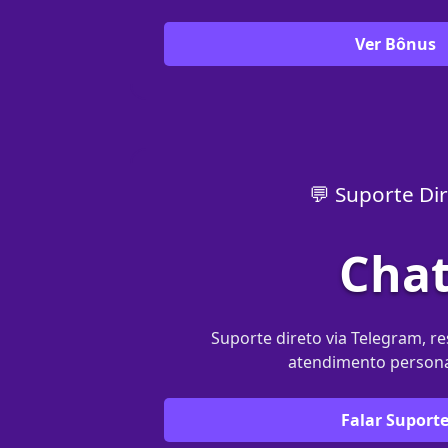
Ver Bônus
💬 Suporte Di
Cha
Suporte direto via Telegram, r
atendimento persona
Falar Suport