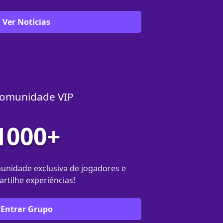
Ver Notícias
Comunidade VIP
1000+
unidade exclusiva de jogadores e
rtilhe experiências!
Entrar Grupo