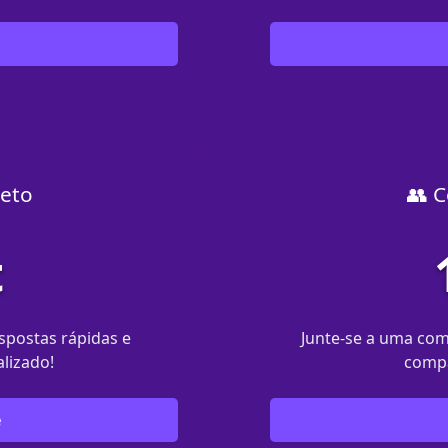
reto
👥 
t
espostas rápidas e
Junte-se a uma com
lizado!
compa
e