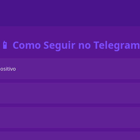
📱 Como Seguir no Telegram
ositivo