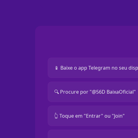
📱 Baixe o app Telegram no seu disp
🔍 Procure por "@56D BaixaOficial"
👆 Toque em "Entrar" ou "Join"