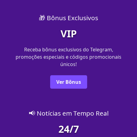
🎁 Bônus Exclusivos
VIP
Receba bônus exclusivos do Telegram,
promoções especiais e códigos promocionais
únicos!
Ver Bônus
📢 Notícias em Tempo Real
24/7