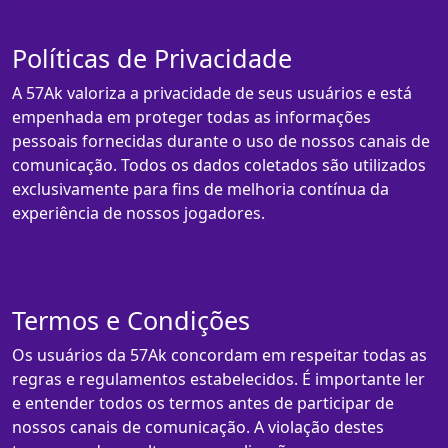
Políticas de Privacidade
A 57Ak valoriza a privacidade de seus usuários e está
empenhada em proteger todas as informações
pessoais fornecidas durante o uso de nossos canais de
comunicação. Todos os dados coletados são utilizados
exclusivamente para fins de melhoria contínua da
experiência de nossos jogadores.
Termos e Condições
Os usuários da 57Ak concordam em respeitar todas as
regras e regulamentos estabelecidos. É importante ler
e entender todos os termos antes de participar de
nossos canais de comunicação. A violação destes