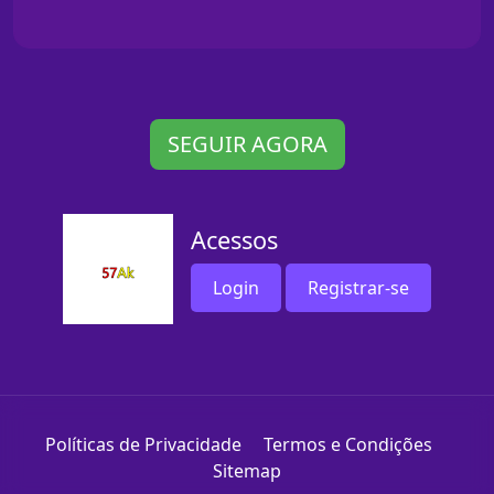
SEGUIR AGORA
Acessos
Login
Registrar-se
Políticas de Privacidade
Termos e Condições
Sitemap