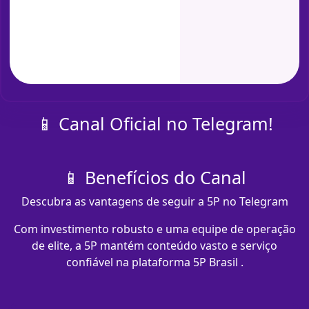
📱 Canal Oficial no Telegram!
📱 Benefícios do Canal
Descubra as vantagens de seguir a 5P no Telegram
Com investimento robusto e uma equipe de operação
de elite, a 5P mantém conteúdo vasto e serviço
confiável na plataforma 5P Brasil .