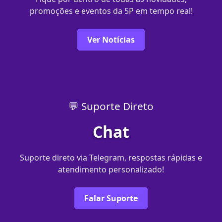
promoções e eventos da 5P em tempo real!
Ver Notícias
💬 Suporte Direto
Chat
Suporte direto via Telegram, respostas rápidas e
atendimento personalizado!
Falar Suporte