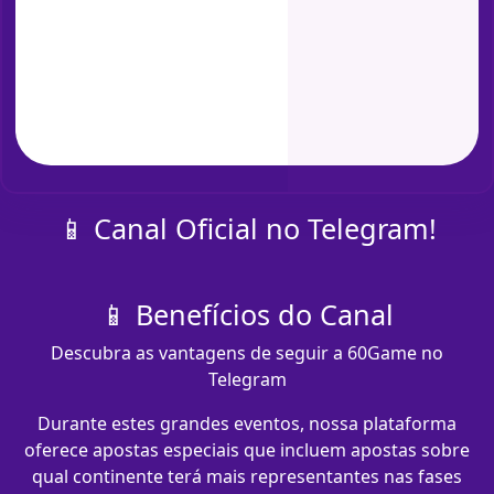
📱 Canal Oficial no Telegram!
📱 Benefícios do Canal
Descubra as vantagens de seguir a 60Game no
Telegram
Durante estes grandes eventos, nossa plataforma
oferece apostas especiais que incluem apostas sobre
qual continente terá mais representantes nas fases