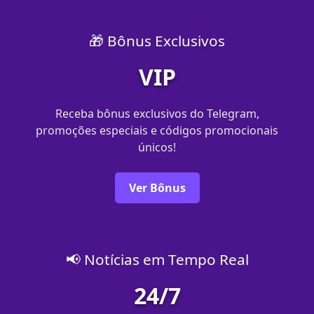
🎁 Bônus Exclusivos
VIP
Receba bônus exclusivos do Telegram,
promoções especiais e códigos promocionais
únicos!
Ver Bônus
📢 Notícias em Tempo Real
24/7