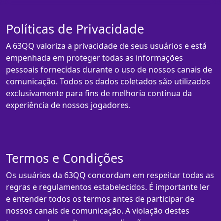
Políticas de Privacidade
A 63QQ valoriza a privacidade de seus usuários e está
empenhada em proteger todas as informações
pessoais fornecidas durante o uso de nossos canais de
comunicação. Todos os dados coletados são utilizados
exclusivamente para fins de melhoria contínua da
experiência de nossos jogadores.
Termos e Condições
Os usuários da 63QQ concordam em respeitar todas as
regras e regulamentos estabelecidos. É importante ler
e entender todos os termos antes de participar de
nossos canais de comunicação. A violação destes