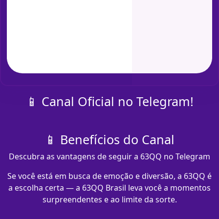
📱 Canal Oficial no Telegram!
📱 Benefícios do Canal
Descubra as vantagens de seguir a 63QQ no Telegram
Se você está em busca de emoção e diversão, a 63QQ é
a escolha certa — a 63QQ Brasil leva você a momentos
surpreendentes e ao limite da sorte.