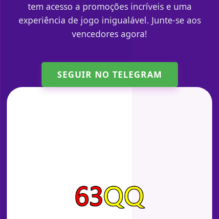
tem acesso a promoções incríveis e uma
experiência de jogo inigualável. Junte-se aos
vencedores agora!
SEGUIR NO TELEGRAM