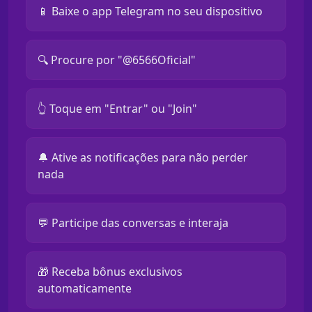
📱 Baixe o app Telegram no seu dispositivo
🔍 Procure por "@6566Oficial"
👆 Toque em "Entrar" ou "Join"
🔔 Ative as notificações para não perder
nada
💬 Participe das conversas e interaja
🎁 Receba bônus exclusivos
automaticamente