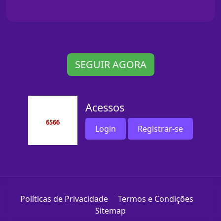
SEGUIR AGORA
Acessos
Login
Registrar-se
Políticas de Privacidade
Termos e Condições
Sitemap