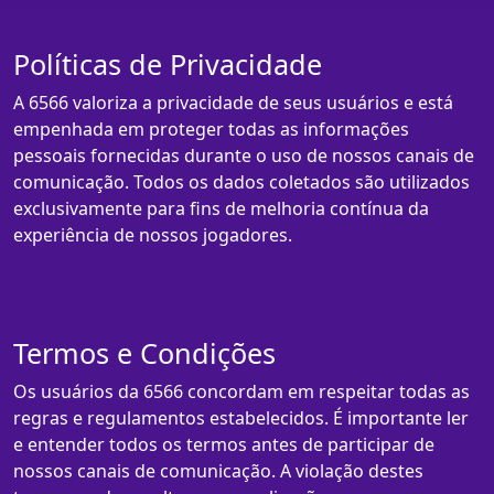
Políticas de Privacidade
A 6566 valoriza a privacidade de seus usuários e está
empenhada em proteger todas as informações
pessoais fornecidas durante o uso de nossos canais de
comunicação. Todos os dados coletados são utilizados
exclusivamente para fins de melhoria contínua da
experiência de nossos jogadores.
Termos e Condições
Os usuários da 6566 concordam em respeitar todas as
regras e regulamentos estabelecidos. É importante ler
e entender todos os termos antes de participar de
nossos canais de comunicação. A violação destes