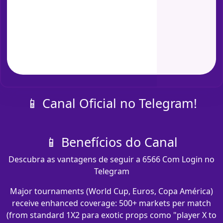
📱 Canal Oficial no Telegram!
📱 Benefícios do Canal
Descubra as vantagens de seguir a 6566 Com Login no
Telegram
Major tournaments (World Cup, Euros, Copa América)
receive enhanced coverage: 500+ markets per match
(from standard 1X2 para exotic props como "player X to