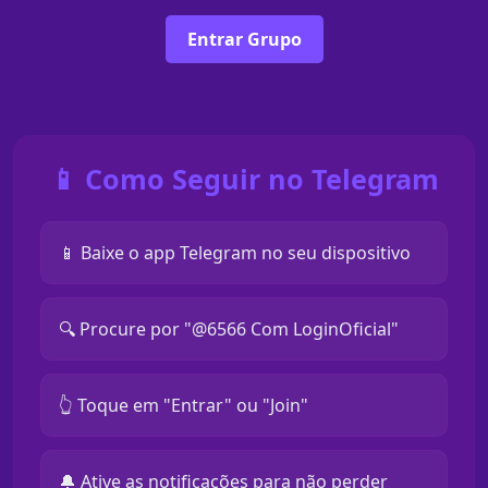
Entrar Grupo
📱 Como Seguir no Telegram
📱 Baixe o app Telegram no seu dispositivo
🔍 Procure por "@6566 Com LoginOficial"
👆 Toque em "Entrar" ou "Join"
🔔 Ative as notificações para não perder