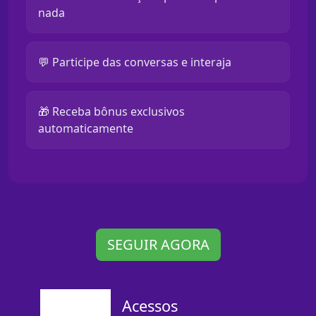
nada
💬 Participe das conversas e interaja
🎁 Receba bônus exclusivos
automaticamente
SEGUIR AGORA
Acessos