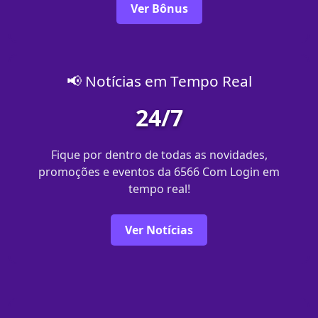
Ver Bônus
📢 Notícias em Tempo Real
24/7
Fique por dentro de todas as novidades,
promoções e eventos da 6566 Com Login em
tempo real!
Ver Notícias