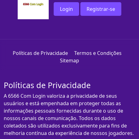
Login
Registrar-se
Políticas de Privacidade
Termos e Condições
Sitemap
Políticas de Privacidade
A 6566 Com Login valoriza a privacidade de seus
usuários e está empenhada em proteger todas as
informações pessoais fornecidas durante o uso de
nossos canais de comunicação. Todos os dados
coletados são utilizados exclusivamente para fins de
melhoria contínua da experiência de nossos jogadores.