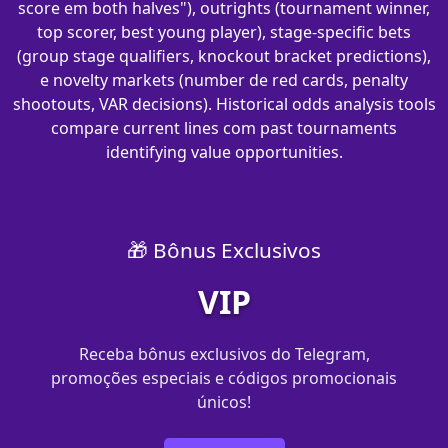
score em both halves"), outrights (tournament winner,
top scorer, best young player), stage-specific bets
(group stage qualifiers, knockout bracket predictions),
e novelty markets (number de red cards, penalty
shootouts, VAR decisions). Historical odds analysis tools
compare current lines com past tournaments
identifying value opportunities.
🎁 Bônus Exclusivos
VIP
Receba bônus exclusivos do Telegram,
promoções especiais e códigos promocionais
únicos!