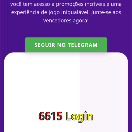
você tem acesso a promoções incríveis e uma
experiência de jogo inigualável. Junte-se aos
vencedores agora!
SEGUIR NO TELEGRAM