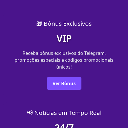
🎁 Bônus Exclusivos
VIP
Receba bônus exclusivos do Telegram,
promoções especiais e códigos promocionais
únicos!
Ver Bônus
📢 Notícias em Tempo Real
24/7