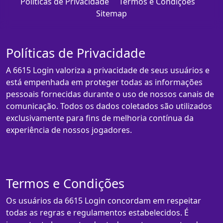
Políticas de Privacidade
Termos e Condições
Sitemap
Políticas de Privacidade
A 6615 Login valoriza a privacidade de seus usuários e
está empenhada em proteger todas as informações
pessoais fornecidas durante o uso de nossos canais de
comunicação. Todos os dados coletados são utilizados
exclusivamente para fins de melhoria contínua da
experiência de nossos jogadores.
Termos e Condições
Os usuários da 6615 Login concordam em respeitar
todas as regras e regulamentos estabelecidos. É