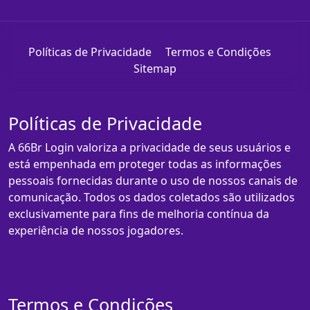
Políticas de Privacidade
Termos e Condições
Sitemap
Políticas de Privacidade
A 66Br Login valoriza a privacidade de seus usuários e
está empenhada em proteger todas as informações
pessoais fornecidas durante o uso de nossos canais de
comunicação. Todos os dados coletados são utilizados
exclusivamente para fins de melhoria contínua da
experiência de nossos jogadores.
Termos e Condições