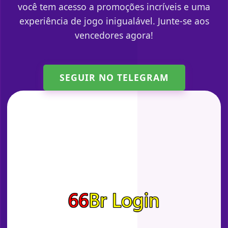
você tem acesso a promoções incríveis e uma
experiência de jogo inigualável. Junte-se aos
vencedores agora!
SEGUIR NO TELEGRAM