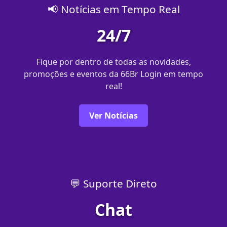
📢 Notícias em Tempo Real
24/7
Fique por dentro de todas as novidades,
promoções e eventos da 66Br Login em tempo
real!
Ver Notícias
💬 Suporte Direto
Chat