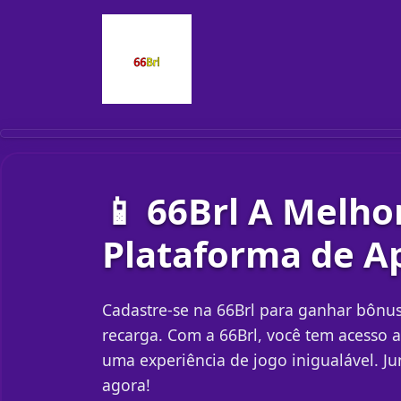
📱 66Brl A Melho
Plataforma de A
Cadastre-se na 66Brl para ganhar bônu
recarga. Com a 66Brl, você tem acesso a
uma experiência de jogo inigualável. J
agora!