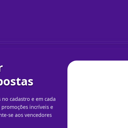
r
postas
s no cadastro e em cada
 promoções incríveis e
unte-se aos vencedores