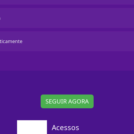
a
aticamente
SEGUIR AGORA
Acessos