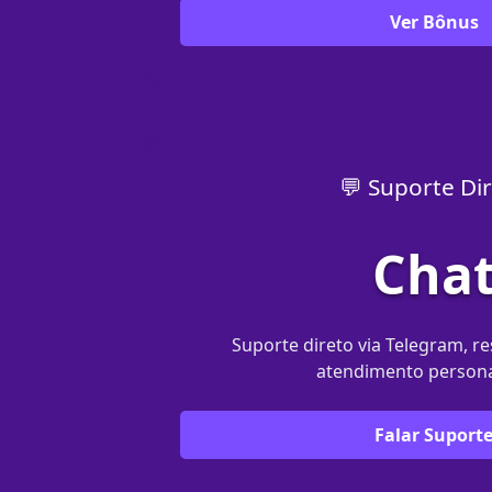
Ver Bônus
💬 Suporte Di
Cha
Suporte direto via Telegram, r
atendimento persona
Falar Suport