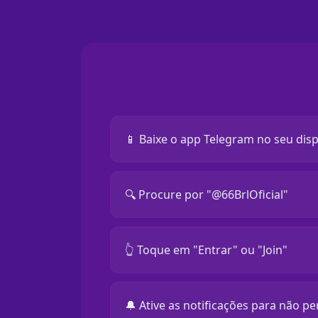
📱 Baixe o app Telegram no seu disp
🔍 Procure por "@66BrlOficial"
👆 Toque em "Entrar" ou "Join"
🔔 Ative as notificações para não p