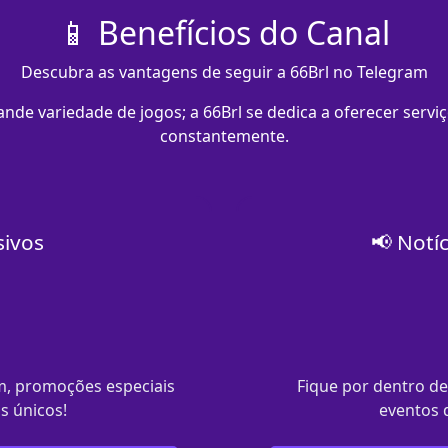
📱 Benefícios do Canal
Descubra as vantagens de seguir a 66Brl no Telegram
ande variedade de jogos; a 66Brl se dedica a oferecer serv
constantemente.
sivos
📢 Notí
m, promoções especiais
Fique por dentro d
s únicos!
eventos 