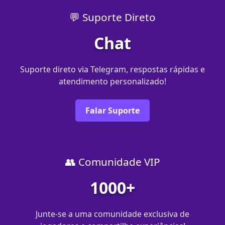
💬 Suporte Direto
Chat
Suporte direto via Telegram, respostas rápidas e
atendimento personalizado!
Falar Suporte
👥 Comunidade VIP
1000+
Junte-se a uma comunidade exclusiva de