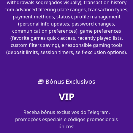
withdrawals segregados visually), transaction history
com advanced filtering (date ranges, transaction types,
payment methods, status), profile management
(personal info updates, password changes,
communication preferences), game preferences
(favorite games quick access, recently played lists,
custom filters saving), e responsible gaming tools
(deposit limits, session timers, self-exclusion options).
🎁 Bônus Exclusivos
VIP
Receba bônus exclusivos do Telegram,
promoções especiais e códigos promocionais
únicos!