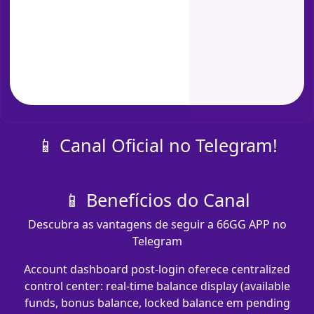
📱 Canal Oficial no Telegram!
📱 Benefícios do Canal
Descubra as vantagens de seguir a 66GG APP no
Telegram
Account dashboard post-login oferece centralized
control center: real-time balance display (available
funds, bonus balance, locked balance em pending