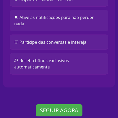
🔔 Ative as notificações para não perder
nada
💬 Participe das conversas e interaja
🎁 Receba bônus exclusivos
automaticamente
SEGUIR AGORA