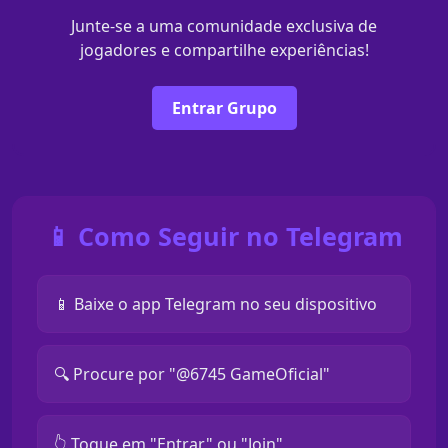
Junte-se a uma comunidade exclusiva de
jogadores e compartilhe experiências!
Entrar Grupo
📱 Como Seguir no Telegram
📱 Baixe o app Telegram no seu dispositivo
🔍 Procure por "@6745 GameOficial"
👆 Toque em "Entrar" ou "Join"