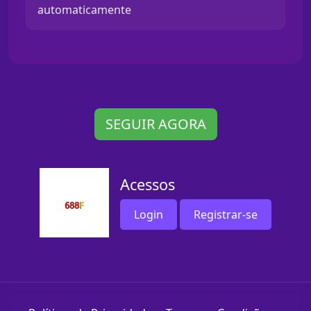
automaticamente
SEGUIR AGORA
Acessos
Login
Registrar-se