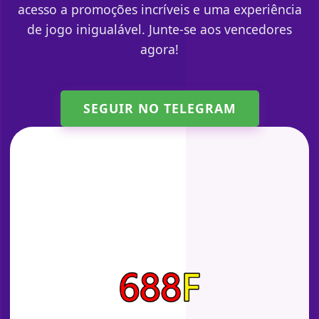
acesso a promoções incríveis e uma experiência
de jogo inigualável. Junte-se aos vencedores
agora!
SEGUIR NO TELEGRAM