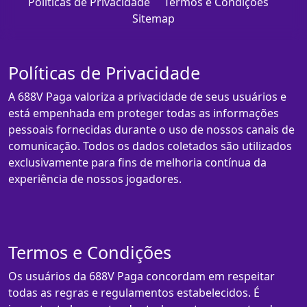
Políticas de Privacidade
Termos e Condições
Sitemap
Políticas de Privacidade
A 688V Paga valoriza a privacidade de seus usuários e
está empenhada em proteger todas as informações
pessoais fornecidas durante o uso de nossos canais de
comunicação. Todos os dados coletados são utilizados
exclusivamente para fins de melhoria contínua da
experiência de nossos jogadores.
Termos e Condições
Os usuários da 688V Paga concordam em respeitar
todas as regras e regulamentos estabelecidos. É