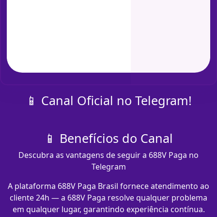
📱 Canal Oficial no Telegram!
📱 Benefícios do Canal
Descubra as vantagens de seguir a 688V Paga no
Telegram
A plataforma 688V Paga Brasil fornece atendimento ao
cliente 24h — a 688V Paga resolve qualquer problema
em qualquer lugar, garantindo experiência contínua.