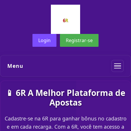
Login
Registrar-se
Menu
📱 6R A Melhor Plataforma de
Apostas
Cadastre-se na 6R para ganhar bônus no cadastro
e em cada recarga. Com a 6R, você tem acesso a