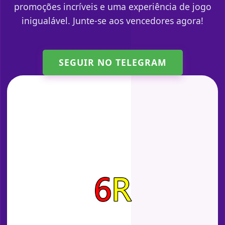
promoções incríveis e uma experiência de jogo
inigualável. Junte-se aos vencedores agora!
SEGUIR NO TELEGRAM