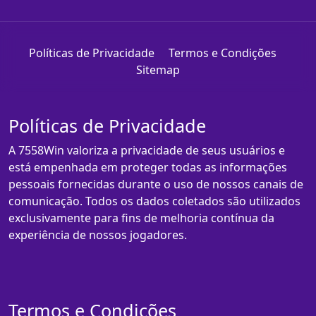
Políticas de Privacidade
Termos e Condições
Sitemap
Políticas de Privacidade
A 7558Win valoriza a privacidade de seus usuários e
está empenhada em proteger todas as informações
pessoais fornecidas durante o uso de nossos canais de
comunicação. Todos os dados coletados são utilizados
exclusivamente para fins de melhoria contínua da
experiência de nossos jogadores.
Termos e Condições