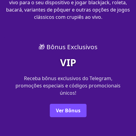
vivo para o seu dispositivo e jogar blackjack, roleta,
bacará, variantes de pôquer e outras opções de jogos
clássicos com crupiês ao vivo.
🎁 Bônus Exclusivos
VIP
Receba bônus exclusivos do Telegram,
promoções especiais e códigos promocionais
únicos!
Ver Bônus