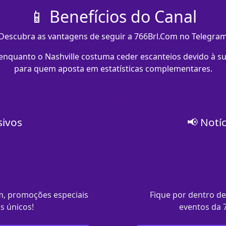
📱 Benefícios do Canal
Descubra as vantagens de seguir a 766Brl.Com no Telegra
nquanto o Nashville costuma ceder escanteios devido à su
para quem aposta em estatísticas complementares.
sivos
📢 Notí
m, promoções especiais
Fique por dentro d
s únicos!
eventos da 