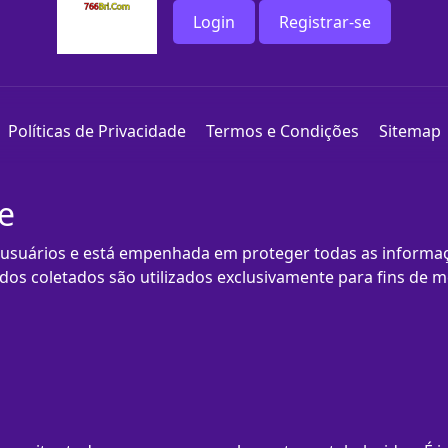
Login
Registrar-se
Políticas de Privacidade
Termos e Condições
Sitemap
de
s usuários e está empenhada em proteger todas as informa
os coletados são utilizados exclusivamente para fins de m