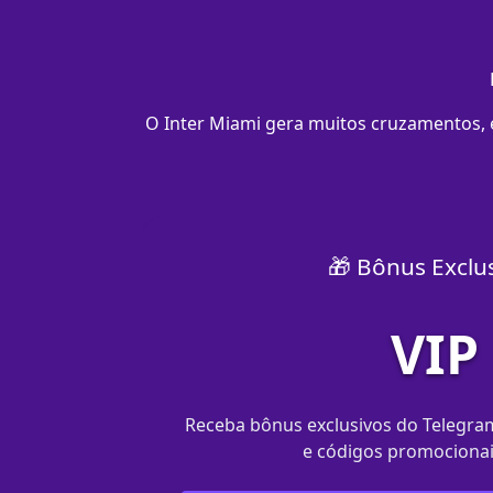
O Inter Miami gera muitos cruzamentos, e
🎁 Bônus Exclu
VIP
Receba bônus exclusivos do Telegra
e códigos promocionai