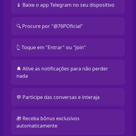
📱 Baixe o app Telegram no seu dispositivo
🔍 Procure por "@76POficial"
👆 Toque em "Entrar" ou "Join"
🔔 Ative as notificações para não perder
nada
💬 Participe das conversas e interaja
🎁 Receba bônus exclusivos
automaticamente