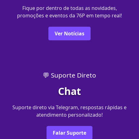
Fique por dentro de todas as novidades,
promoções e eventos da 76P em tempo real!
Ver Notícias
💬 Suporte Direto
Chat
Suporte direto via Telegram, respostas rápidas e
atendimento personalizado!
Falar Suporte