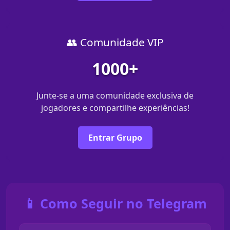
👥 Comunidade VIP
1000+
Junte-se a uma comunidade exclusiva de
jogadores e compartilhe experiências!
Entrar Grupo
📱 Como Seguir no Telegram