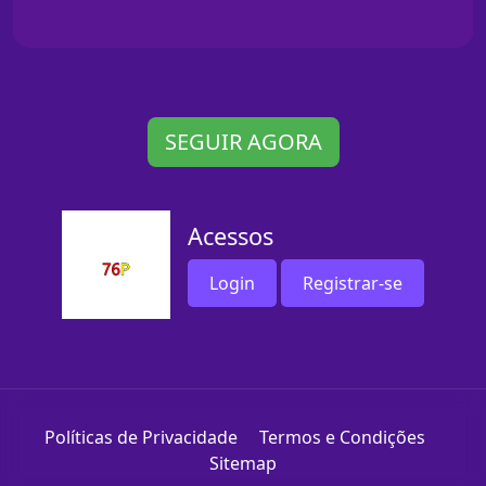
SEGUIR AGORA
Acessos
Login
Registrar-se
Políticas de Privacidade
Termos e Condições
Sitemap