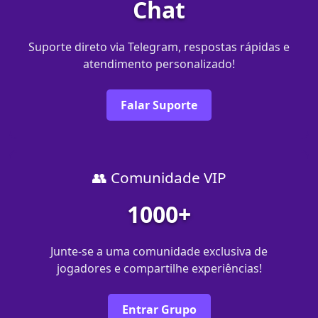
Chat
Suporte direto via Telegram, respostas rápidas e
atendimento personalizado!
Falar Suporte
👥 Comunidade VIP
1000+
Junte-se a uma comunidade exclusiva de
jogadores e compartilhe experiências!
Entrar Grupo