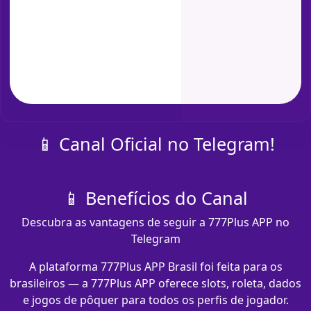
📱 Canal Oficial no Telegram!
📱 Benefícios do Canal
Descubra as vantagens de seguir a 777Plus APP no
Telegram
A plataforma 777Plus APP Brasil foi feita para os
brasileiros — a 777Plus APP oferece slots, roleta, dados
e jogos de pôquer para todos os perfis de jogador.