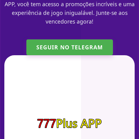
APP, você tem acesso a promoções incríveis e uma
experiência de jogo inigualável. Junte-se aos
vencedores agora!
SEGUIR NO TELEGRAM