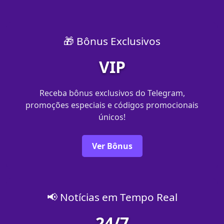
🎁 Bônus Exclusivos
VIP
Receba bônus exclusivos do Telegram,
promoções especiais e códigos promocionais
únicos!
Ver Bônus
📢 Notícias em Tempo Real
24/7