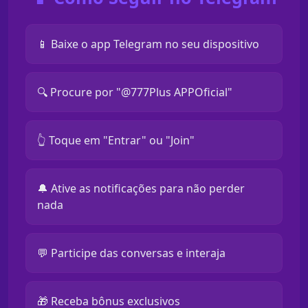
📱 Baixe o app Telegram no seu dispositivo
🔍 Procure por "@777Plus APPOficial"
👆 Toque em "Entrar" ou "Join"
🔔 Ative as notificações para não perder
nada
💬 Participe das conversas e interaja
🎁 Receba bônus exclusivos