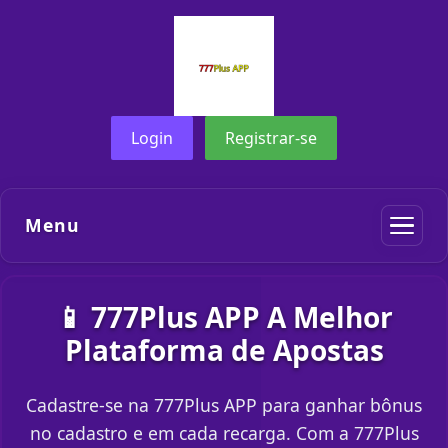
Login
Registrar-se
Menu
📱 777Plus APP A Melhor
Plataforma de Apostas
Cadastre-se na 777Plus APP para ganhar bônus
no cadastro e em cada recarga. Com a 777Plus