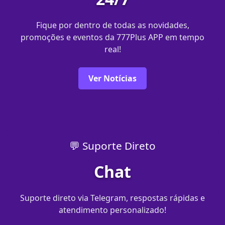
Fique por dentro de todas as novidades,
promoções e eventos da 777Plus APP em tempo
real!
Ver Notícias
💬 Suporte Direto
Chat
Suporte direto via Telegram, respostas rápidas e
atendimento personalizado!