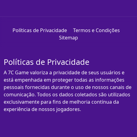
Políticas de Privacidade
Termos e Condições
Sitemap
Políticas de Privacidade
A 7C Game valoriza a privacidade de seus usuários e
está empenhada em proteger todas as informações
pessoais fornecidas durante o uso de nossos canais de
comunicação. Todos os dados coletados são utilizados
exclusivamente para fins de melhoria contínua da
experiência de nossos jogadores.