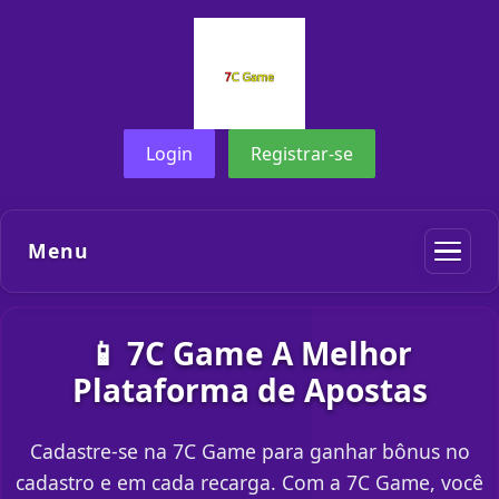
Login
Registrar-se
Menu
📱 7C Game A Melhor
Plataforma de Apostas
Cadastre-se na 7C Game para ganhar bônus no
cadastro e em cada recarga. Com a 7C Game, você