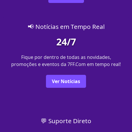
📢 Notícias em Tempo Real
24/7
Fique por dentro de todas as novidades,
promoções e eventos da 7FF.Com em tempo real!
Ver Notícias
💬 Suporte Direto