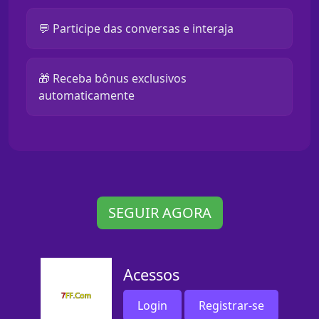
💬 Participe das conversas e interaja
🎁 Receba bônus exclusivos
automaticamente
SEGUIR AGORA
Acessos
Login
Registrar-se