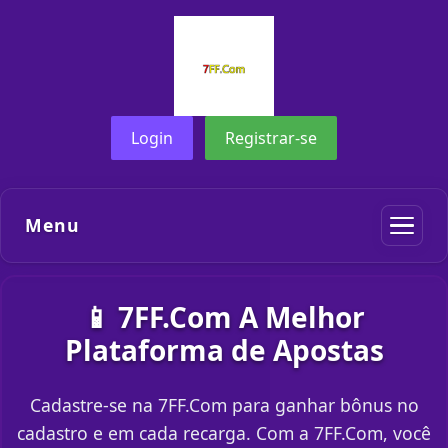
Login
Registrar-se
Menu
📱 7FF.Com A Melhor
Plataforma de Apostas
Cadastre-se na 7FF.Com para ganhar bônus no
cadastro e em cada recarga. Com a 7FF.Com, você