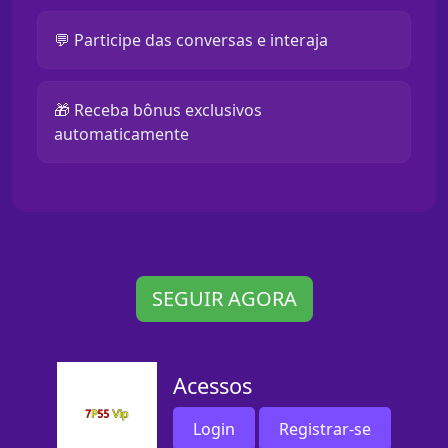
💬 Participe das conversas e interaja
🎁 Receba bônus exclusivos
automaticamente
SEGUIR AGORA
Acessos
Login
Registrar-se