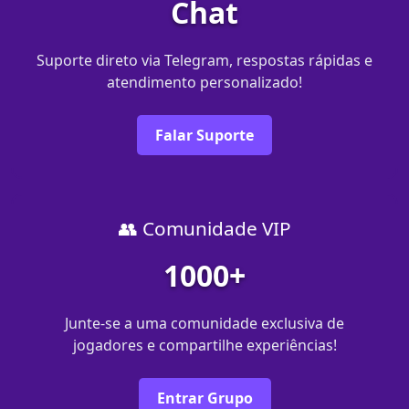
Chat
Suporte direto via Telegram, respostas rápidas e
atendimento personalizado!
Falar Suporte
👥 Comunidade VIP
1000+
Junte-se a uma comunidade exclusiva de
jogadores e compartilhe experiências!
Entrar Grupo