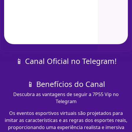
📱 Canal Oficial no Telegram!
📱 Benefícios do Canal
Descubra as vantagens de seguir a 7P55 Vip no
Telegram
Os eventos esportivos virtuais são projetados para
imitar as características e as regras dos esportes reais,
proporcionando uma experiência realista e imersiva