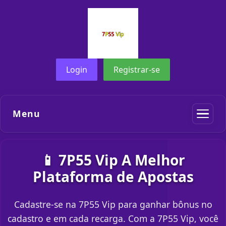
Login
Registrar-se
Menu
📱 7P55 Vip A Melhor
Plataforma de Apostas
Cadastre-se na 7P55 Vip para ganhar bônus no
cadastro e em cada recarga. Com a 7P55 Vip, você