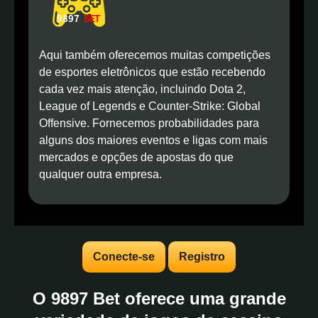
Aqui também oferecemos muitas competições
de esportes eletrônicos que estão recebendo
cada vez mais atenção, incluindo Dota 2,
League of Legends e Counter-Strike: Global
Offensive. Fornecemos probabilidades para
alguns dos maiores eventos e ligas com mais
mercados e opções de apostas do que
qualquer outra empresa.
Conecte-se
Registro
O 9897 Bet oferece uma grande