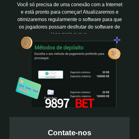
Você só precisa de uma conexão com a Internet
e está pronto para começar! Atualizaremos e
otimizaremos regularmente o software para que
os jogadores possam desfrutar do software de
jogo mais suave.
Contate-nos