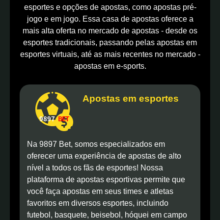
esportes e opções de apostas, como apostas pré-
jogo e em jogo. Essa casa de apostas oferece a
mais alta oferta no mercado de apostas - desde os
esportes tradicionais, passando pelas apostas em
esportes virtuais, até as mais recentes no mercado -
apostas em e-sports.
Apostas em esportes
Na 9897 Bet, somos especializados em
oferecer uma experiência de apostas de alto
nível a todos os fãs de esportes! Nossa
plataforma de apostas esportivas permite que
você faça apostas em seus times e atletas
favoritos em diversos esportes, incluindo
futebol, basquete, beisebol, hóquei em campo