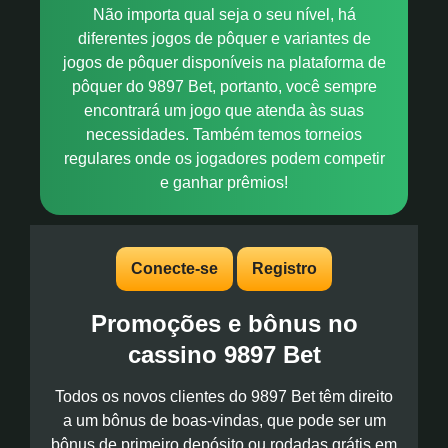
Não importa qual seja o seu nível, há
diferentes jogos de pôquer e variantes de
jogos de pôquer disponíveis na plataforma de
pôquer do 9897 Bet, portanto, você sempre
encontrará um jogo que atenda às suas
necessidades. Também temos torneios
regulares onde os jogadores podem competir
e ganhar prêmios!
Conecte-se
Registro
Promoções e bônus no
cassino 9897 Bet
Todos os novos clientes do 9897 Bet têm direito
a um bônus de boas-vindas, que pode ser um
bônus de primeiro depósito ou rodadas grátis em