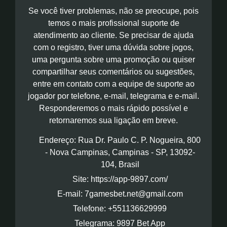
Se você tiver problemas, não se preocupe, pois
temos o mais profissional suporte de
atendimento ao cliente. Se precisar de ajuda
com o registro, tiver uma dúvida sobre jogos,
uma pergunta sobre uma promoção ou quiser
compartilhar seus comentários ou sugestões,
entre em contato com a equipe de suporte ao
jogador por telefone, e-mail, telegrama e e-mail.
Responderemos o mais rápido possível e
retornaremos sua ligação em breve.
Endereço: Rua Dr. Paulo C. P. Nogueira, 800
- Nova Campinas, Campinas - SP, 13092-
104, Brasil
Site: https://app-9897.com/
E-mail:
7gamesbet.net@gmail.com
Telefone: +551136629999
Telegrama: 9897 Bet App