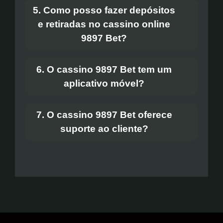
5. Como posso fazer depósitos
e retiradas no cassino online
9897 Bet?
6. O cassino 9897 Bet tem um
aplicativo móvel?
7. O cassino 9897 Bet oferece
suporte ao cliente?