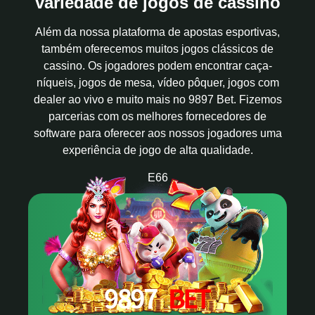
variedade de jogos de cassino
Além da nossa plataforma de apostas esportivas,
também oferecemos muitos jogos clássicos de
cassino. Os jogadores podem encontrar caça-
níqueis, jogos de mesa, vídeo pôquer, jogos com
dealer ao vivo e muito mais no 9897 Bet. Fizemos
parcerias com os melhores fornecedores de
software para oferecer aos nossos jogadores uma
experiência de jogo de alta qualidade.
E66