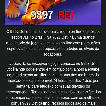
O 9897 Bet é um site líder em cassino on-line e apostas
esportivas no Brasil. Na 9897 Bet, há uma grande
quantidade de jogos de cassino on-line com promoções
esportivas mensais adequadas para todos os níveis de
jogadores.
Depois de se inscrever e jogar conosco no 9897 Bet,
você ainda pode entrar em contato com a nossa equipe
de atendimento ao cliente, que é uma das melhores do
mercado e está disponível 24 horas por dia, 7 dias por
semana, para ajudá-lo com suas dúvidas ou
preocupações. Temos todos os nossos jogos certificados
e recompensamos os novos membros com os melhores
bônus 9897 Bet casino. Nossos jogos são os mais