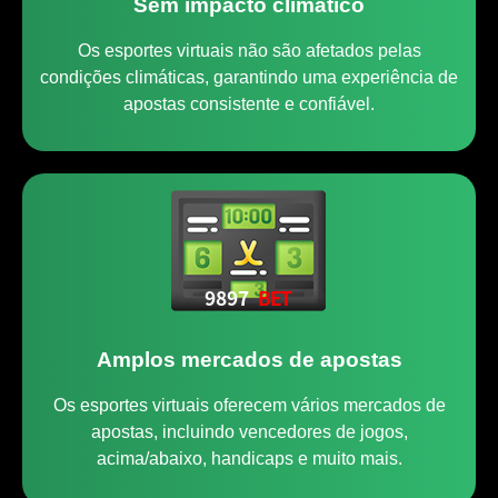
Sem impacto climático
Os esportes virtuais não são afetados pelas
condições climáticas, garantindo uma experiência de
apostas consistente e confiável.
Amplos mercados de apostas
Os esportes virtuais oferecem vários mercados de
apostas, incluindo vencedores de jogos,
acima/abaixo, handicaps e muito mais.