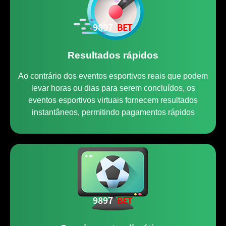
Resultados rápidos
Ao contrário dos eventos esportivos reais que podem
levar horas ou dias para serem concluídos, os
eventos esportivos virtuais fornecem resultados
instantâneos, permitindo pagamentos rápidos