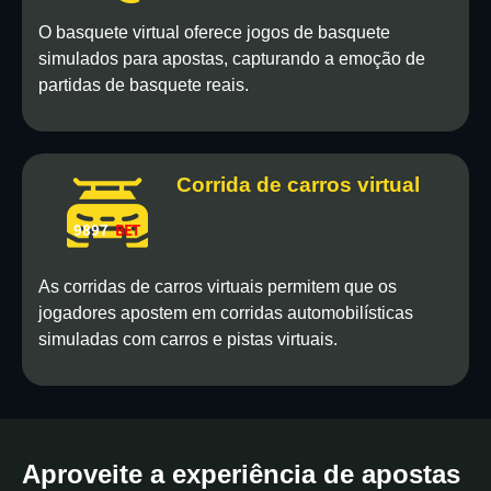
O basquete virtual oferece jogos de basquete
simulados para apostas, capturando a emoção de
partidas de basquete reais.
Corrida de carros virtual
As corridas de carros virtuais permitem que os
jogadores apostem em corridas automobilísticas
simuladas com carros e pistas virtuais.
Aproveite a experiência de apostas