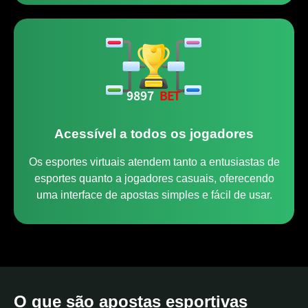
Acessível a todos os jogadores
Os esportes virtuais atendem tanto a entusiastas de
esportes quanto a jogadores casuais, oferecendo
uma interface de apostas simples e fácil de usar.
O que são apostas esportivas