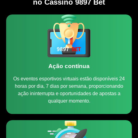
no Cassino 9897 Bet
Ação contínua
Os eventos esportivos virtuais estão disponíveis 24
horas por dia, 7 dias por semana, proporcionando
ação ininterrupta e oportunidades de apostas a
qualquer momento.