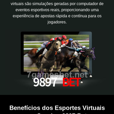
virtuais são simulações geradas por computador de
eventos esportivos reais, proporcionando uma
experiência de apostas rápida e contínua para os
jogadores.
Benefícios dos Esportes Virtuais