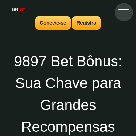
Conecte-se
Registro
9897 Bet Bônus:
Sua Chave para
Grandes
Recompensas