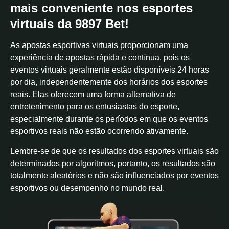
mais conveniente nos esportes
virtuais da 9897 Bet!
As apostas esportivas virtuais proporcionam uma
experiência de apostas rápida e contínua, pois os
eventos virtuais geralmente estão disponíveis 24 horas
por dia, independentemente dos horários dos esportes
reais. Elas oferecem uma forma alternativa de
entretenimento para os entusiastas do esporte,
especialmente durante os períodos em que os eventos
esportivos reais não estão ocorrendo ativamente.
Lembre-se de que os resultados dos esportes virtuais são
determinados por algoritmos, portanto, os resultados são
totalmente aleatórios e não são influenciados por eventos
esportivos ou desempenho no mundo real.